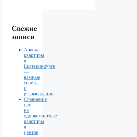
Свежие
записи
Аренда
квартиры
в
Екатеринбурге
—
важные
советы
и
рекомендации
Сравнение
цен
на
однокомнатные
квартиры
в
центре