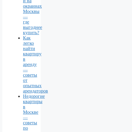
и на
окраинах
Москвы
—
где
выгоднее
купить?
Как
легко
найти
квартиру
в
аренду
—
советы
от
опытных
арендаторов
Недорогие
квартиры
в
Москве
—
советы
по