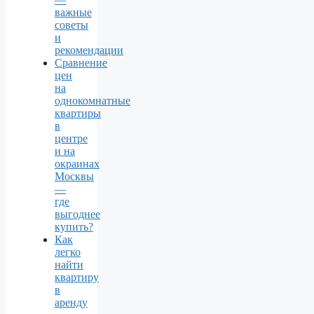
важные
советы
и
рекомендации
Сравнение
цен
на
однокомнатные
квартиры
в
центре
и на
окраинах
Москвы
—
где
выгоднее
купить?
Как
легко
найти
квартиру
в
аренду