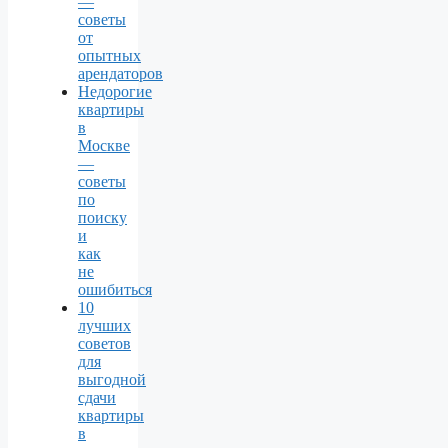
—
советы
от
опытных
арендаторов
Недорогие
квартиры
в
Москве
—
советы
по
поиску
и
как
не
ошибиться
10
лучших
советов
для
выгодной
сдачи
квартиры
в