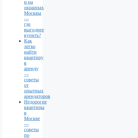
и на
окраинах
Москвы
—
где
выгоднее
купить?
Как
легко
найти
квартиру
в
аренду
—
советы
от
опытных
арендаторов
Недорогие
квартиры
в
Москве
—
советы
по