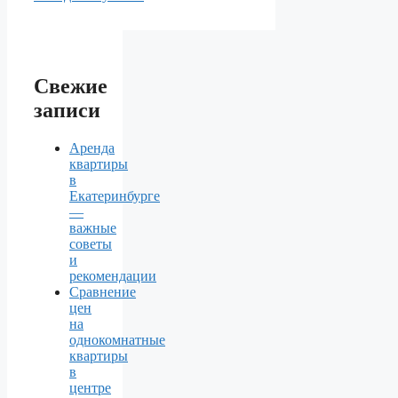
Свежие
записи
Аренда
квартиры
в
Екатеринбурге
—
важные
советы
и
рекомендации
Сравнение
цен
на
однокомнатные
квартиры
в
центре