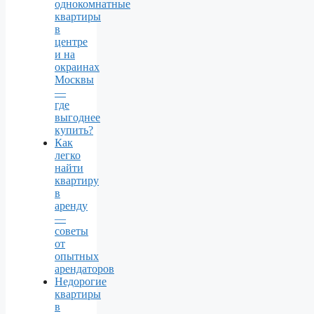
однокомнатные
квартиры
в
центре
и на
окраинах
Москвы
—
где
выгоднее
купить?
Как
легко
найти
квартиру
в
аренду
—
советы
от
опытных
арендаторов
Недорогие
квартиры
в