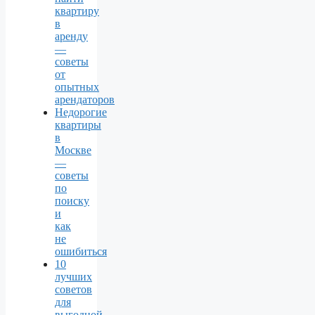
квартиру
в
аренду
—
советы
от
опытных
арендаторов
Недорогие
квартиры
в
Москве
—
советы
по
поиску
и
как
не
ошибиться
10
лучших
советов
для
выгодной