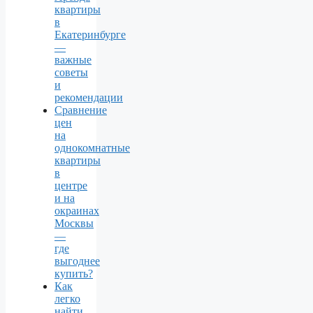
квартиры
в
Екатеринбурге
—
важные
советы
и
рекомендации
Сравнение
цен
на
однокомнатные
квартиры
в
центре
и на
окраинах
Москвы
—
где
выгоднее
купить?
Как
легко
найти