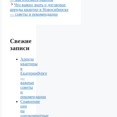
Что важно знать о договорах
аренды квартир в Новосибирске
— советы и рекомендации
Свежие
записи
Аренда
квартиры
в
Екатеринбурге
—
важные
советы
и
рекомендации
Сравнение
цен
на
однокомнатные