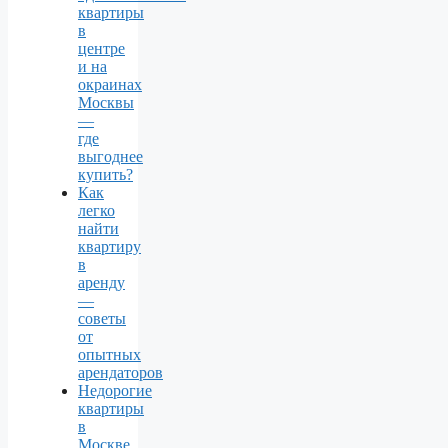
квартиры
в
центре
и на
окраинах
Москвы
—
где
выгоднее
купить?
Как
легко
найти
квартиру
в
аренду
—
советы
от
опытных
арендаторов
Недорогие
квартиры
в
Москве