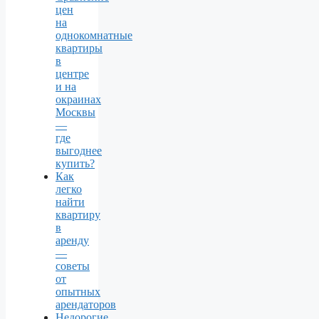
цен
на
однокомнатные
квартиры
в
центре
и на
окраинах
Москвы
—
где
выгоднее
купить?
Как
легко
найти
квартиру
в
аренду
—
советы
от
опытных
арендаторов
Недорогие