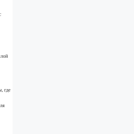
с
илой
, где
ля