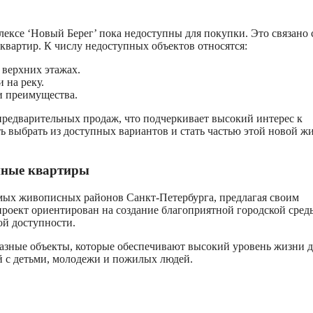
ексе ‘Новый Берег’ пока недоступны для покупки. Это связано 
вартир. К числу недоступных объектов относятся:
верхних этажах.
 на реку.
и преимущества.
 предварительных продаж, что подчеркивает высокий интерес к
ь выбрать из доступных вариантов и стать частью этой новой ж
пные квартиры
мых живописных районов Санкт-Петербурга, предлагая своим
роект ориентирован на создание благоприятной городской среды
ой доступности.
разные объекты, которые обеспечивают высокий уровень жизни д
й с детьми, молодежи и пожилых людей.