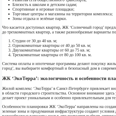
Близость к школам и детским садам;
Спортивные и игровые площадки;
Торговые центры и магазины на территории комплекса;
Зоны отдыха и зелёные парки.
Что касается доступных квартир, ЖК ‘Солнечный город’ пред
до трехкомнатных квартир, а также разнообразные варианты п
Студии от 30 до 40 кв. м;
Однокомнатные квартиры от 40 до 50 кв. м;
Двухкомнатные квартиры от 60 до 75 кв. м;
Трехкомнатные квартиры от 80 до 100 кв. м.
Система оплаты и ипотечные программы делают покупку жилья
город’, вы выбираете комфортный и безопасный дом в совреме
ЖК ‘ЭкоТерра’: экологичность и особенности пл
Жилой комплекс ‘ЭкоТерра’ в Санкт-Петербурге привлекает 
в области городского строительства. Основное внимание здесь
делает проект уникальным и особенно привлекательным для те
Особенности планировки ЖК ‘ЭкоТерра’ направлены на создан
зеленые зоны и продуманная инфраструктура создают условия 
разнообразные варианты жилья, что позволяет выбрать оптимал