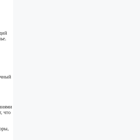
удий
ье.
ечный
ениями
, что
оры,