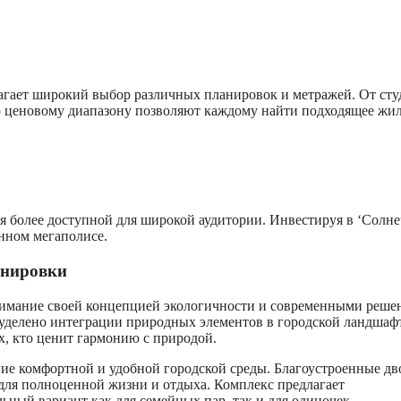
лагает широкий выбор различных планировок и метражей. От ст
о ценовому диапазону позволяют каждому найти подходящее жил
 более доступной для широкой аудитории. Инвестируя в ‘Солн
нном мегаполисе.
анировки
внимание своей концепцией экологичности и современными реш
 уделено интеграции природных элементов в городской ландшафт
х, кто ценит гармонию с природой.
ие комфортной и удобной городской среды. Благоустроенные дв
для полноценной жизни и отдыха. Комплекс предлагает
ьный вариант как для семейных пар, так и для одиночек.