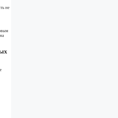
ть не
говым
на
ных
е